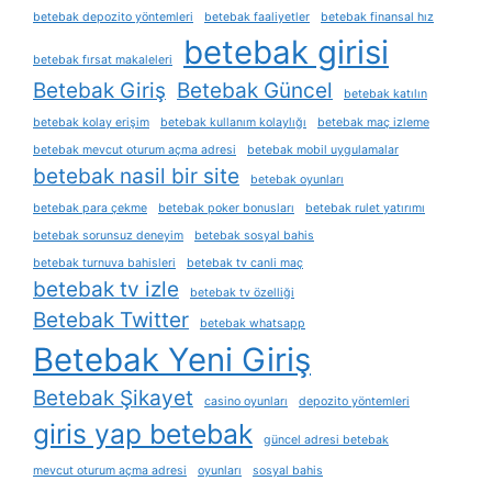
betebak depozito yöntemleri
betebak faaliyetler
betebak finansal hız
betebak girisi
betebak fırsat makaleleri
Betebak Giriş
Betebak Güncel
betebak katılın
betebak kolay erişim
betebak kullanım kolaylığı
betebak maç izleme
betebak mevcut oturum açma adresi
betebak mobil uygulamalar
betebak nasil bir site
betebak oyunları
betebak para çekme
betebak poker bonusları
betebak rulet yatırımı
betebak sorunsuz deneyim
betebak sosyal bahis
betebak turnuva bahisleri
betebak tv canli maç
betebak tv izle
betebak tv özelliği
Betebak Twitter
betebak whatsapp
Betebak Yeni Giriş
Betebak Şikayet
casino oyunları
depozito yöntemleri
giris yap betebak
güncel adresi betebak
mevcut oturum açma adresi
oyunları
sosyal bahis