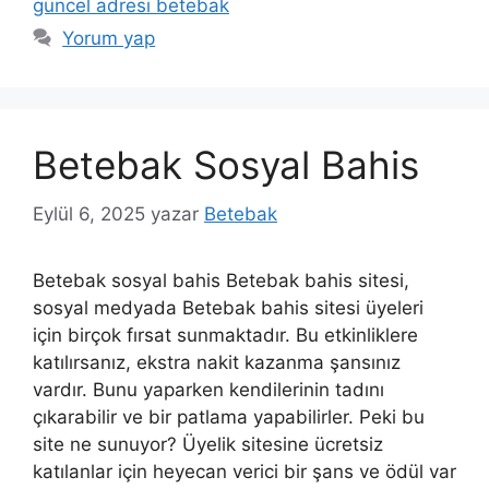
güncel adresi betebak
Yorum yap
Betebak Sosyal Bahis
Eylül 6, 2025
yazar
Betebak
Betebak sosyal bahis Betebak bahis sitesi,
sosyal medyada Betebak bahis sitesi üyeleri
için birçok fırsat sunmaktadır. Bu etkinliklere
katılırsanız, ekstra nakit kazanma şansınız
vardır. Bunu yaparken kendilerinin tadını
çıkarabilir ve bir patlama yapabilirler. Peki bu
site ne sunuyor? Üyelik sitesine ücretsiz
katılanlar için heyecan verici bir şans ve ödül var