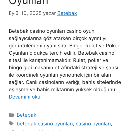
Oyunları
Eylül 10, 2025
yazar
Betebak
Betebak casino oyunları casino oyun
sağlayıcılarına göz atarken birçok ayrıntıyı
görüntülemenin yanı sıra, Bingo, Rulet ve Poker
Oyunları oldukça tercih edilir. Betebak casino
sitesi ile karıştırılmamalıdır. Rulet, poker ve
bingo gibi masanın etrafındaki strateji ve şansı
ile koordineli oyunları yönetmek için bir alan
sağlar. Canlı casinoların varlığı, bahis sitelerinde
eşleşme ve bahis miktarının yüksek olduğunu …
Devamını oku
Kategoriler
Betebak
Etiketler
betebak casino oyunları
,
casino oyunları
,