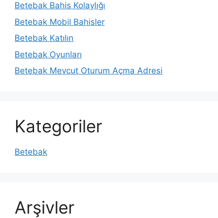
Betebak Bahis Kolaylığı
Betebak Mobil Bahisler
Betebak Katılın
Betebak Oyunları
Betebak Mevcut Oturum Açma Adresi
Kategoriler
Betebak
Arşivler