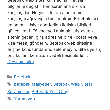
Betebak Web sitesi kullanıcıları, iletişim
bilgilerini değiştirirken sorunlarla sıklıkla
karşılaşırlar. Ne yazık ki, bu alanlarının
karşılaşacağı yaygın bir zorluktur. Betebak için
en önemli kişiye gönderilen iletişim bilgileri
güncellendi. Eğlenceye katılmak istiyorsanız,
sitenin geçerli giriş adresine bir e -posta veya
kısa mesaj gönderin. Betebak web sitesine
erişme konusunda endişelenmeyin. Site üyeleri,
onu kullanırken uzun vadeli kesintilerle …
Devamını oku
Kategoriler
Betebak
Etiketler
betebak faaliyetler
,
Betebak Web Sitesi
Kullanıcıları
,
Betebak Yeni Giriş
Yorum yap