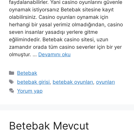
faydalanabilirler. Yani casino oyunlarını güvenle
oynamak istiyorsanız Betebak sitesine kayıt
olabilirsiniz. Casino oyunları oynamak için
herhangi bir yasal yerimiz olmadığından, casino
seven insanlar yasadışı yerlere gitme
eğilimindedir. Betebak casino sitesi, uzun
zamandır orada tüm casino severler için bir yer
olmuştur. …
Devamını oku
Kategoriler
Betebak
Etiketler
betebak girisi
,
betebak oyunları
,
oyunları
Yorum yap
Betebak Mevcut