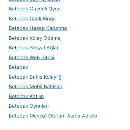
Betebak Güvenli Oyun
Betebak Canlı Bingo
Betebak Hesap Kapatma
Betebak Kolay Ödeme
Betebak Sosyal Ağlar
Betebak Web Sitesi
Betebak
Betebak Bahis Kolaylığı
Betebak Mobil Bahisler
Betebak Katılın
Betebak Oyunları
Betebak Mevcut Oturum Açma Adresi