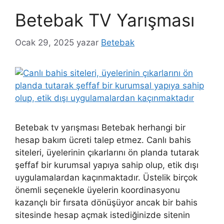
Betebak TV Yarışması
Ocak 29, 2025
yazar
Betebak
Betebak tv yarışması Betebak herhangi bir
hesap bakım ücreti talep etmez. Canlı bahis
siteleri, üyelerinin çıkarlarını ön planda tutarak
şeffaf bir kurumsal yapıya sahip olup, etik dışı
uygulamalardan kaçınmaktadır. Üstelik birçok
önemli seçenekle üyelerin koordinasyonu
kazançlı bir fırsata dönüşüyor ancak bir bahis
sitesinde hesap açmak istediğinizde sitenin