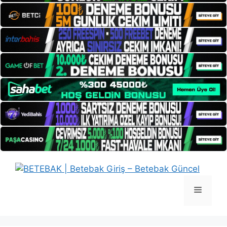
İçeriğe
atla
Menü