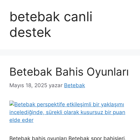
betebak canli
destek
Betebak Bahis Oyunları
Mayıs 18, 2025
yazar
Betebak
Betebak bahis oyunları Betebak spor bahisleri,