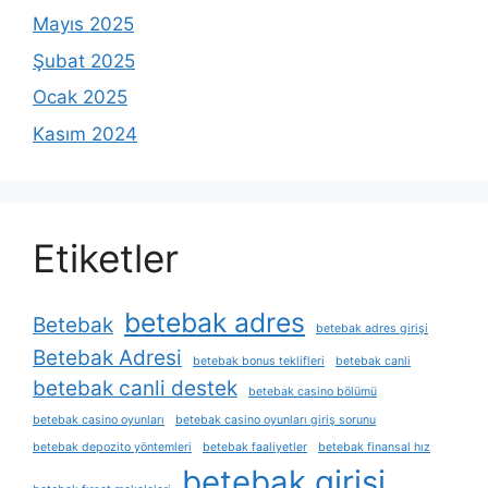
Mayıs 2025
Şubat 2025
Ocak 2025
Kasım 2024
Etiketler
betebak adres
Betebak
betebak adres girişi
Betebak Adresi
betebak bonus teklifleri
betebak canli
betebak canli destek
betebak casino bölümü
betebak casino oyunları
betebak casino oyunları giriş sorunu
betebak depozito yöntemleri
betebak faaliyetler
betebak finansal hız
betebak girisi