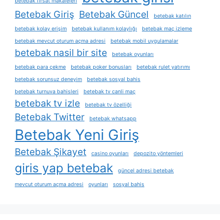
betebak fırsat makaleleri
Betebak Giriş
Betebak Güncel
betebak katılın
betebak kolay erişim
betebak kullanım kolaylığı
betebak maç izleme
betebak mevcut oturum açma adresi
betebak mobil uygulamalar
betebak nasil bir site
betebak oyunları
betebak para çekme
betebak poker bonusları
betebak rulet yatırımı
betebak sorunsuz deneyim
betebak sosyal bahis
betebak turnuva bahisleri
betebak tv canli maç
betebak tv izle
betebak tv özelliği
Betebak Twitter
betebak whatsapp
Betebak Yeni Giriş
Betebak Şikayet
casino oyunları
depozito yöntemleri
giris yap betebak
güncel adresi betebak
mevcut oturum açma adresi
oyunları
sosyal bahis