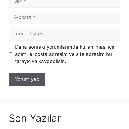
E-
posta
İnternet
sitesi
Daha sonraki yorumlarımda kullanılması için
adım, e-posta adresim ve site adresim bu
tarayıcıya kaydedilsin.
Son Yazılar