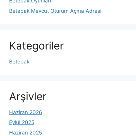
Betebak Oyunları
Betebak Mevcut Oturum Açma Adresi
Kategoriler
Betebak
Arşivler
Haziran 2026
Eylül 2025
Haziran 2025