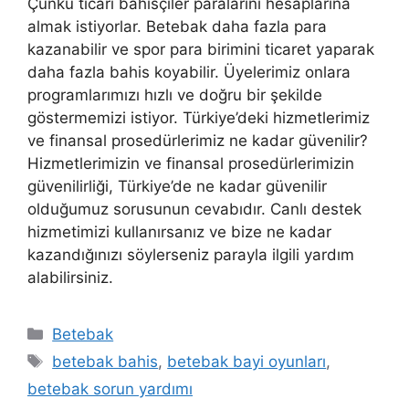
Çünkü ticari bahisçiler paralarını hesaplarına
almak istiyorlar. Betebak daha fazla para
kazanabilir ve spor para birimini ticaret yaparak
daha fazla bahis koyabilir. Üyelerimiz onlara
programlarımızı hızlı ve doğru bir şekilde
göstermemizi istiyor. Türkiye’deki hizmetlerimiz
ve finansal prosedürlerimiz ne kadar güvenilir?
Hizmetlerimizin ve finansal prosedürlerimizin
güvenilirliği, Türkiye’de ne kadar güvenilir
olduğumuz sorusunun cevabıdır. Canlı destek
hizmetimizi kullanırsanız ve bize ne kadar
kazandığınızı söylerseniz parayla ilgili yardım
alabilirsiniz.
Kategoriler
Betebak
Etiketler
betebak bahis
,
betebak bayi oyunları
,
betebak sorun yardımı