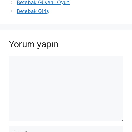
Betebak Güvenli Oyun
Betebak Giriş
Yorum yapın
Yorum
İsim