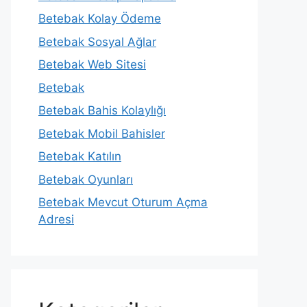
Betebak Kolay Ödeme
Betebak Sosyal Ağlar
Betebak Web Sitesi
Betebak
Betebak Bahis Kolaylığı
Betebak Mobil Bahisler
Betebak Katılın
Betebak Oyunları
Betebak Mevcut Oturum Açma
Adresi