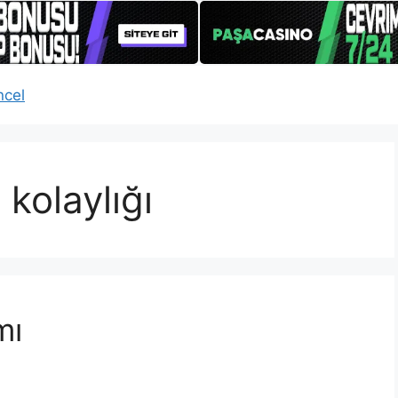
kolaylığı
mı