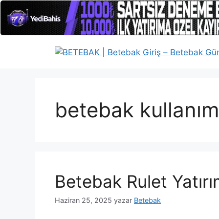
İçeriğe
atla
betebak kullanım 
Betebak Rulet Yatırı
Haziran 25, 2025
yazar
Betebak